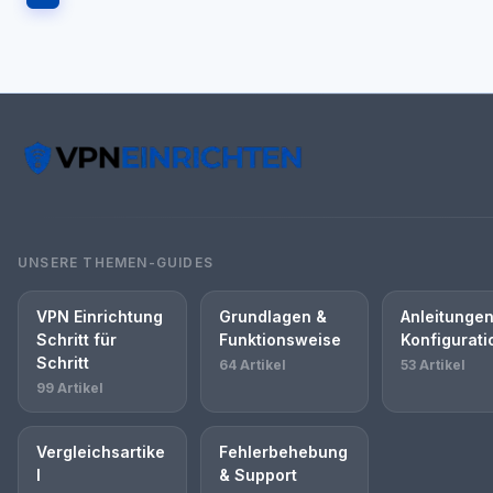
UNSERE THEMEN-GUIDES
VPN Einrichtung
Grundlagen &
Anleitungen
Schritt für
Funktionsweise
Konfigurati
Schritt
64 Artikel
53 Artikel
99 Artikel
Vergleichsartike
Fehlerbehebung
l
& Support