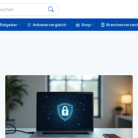
Ratgeber
Anbietervergleich
Shop
Branchenverzeic
g