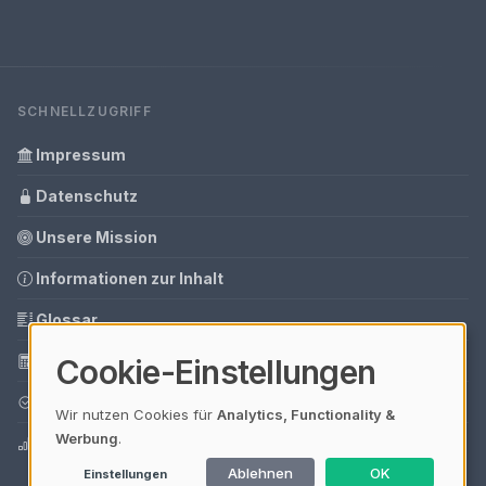
SCHNELLZUGRIFF
Impressum
Datenschutz
Unsere Mission
Informationen zur Inhalt
Glossar
Tools
Cookie-Einstellungen
Ihre Datenschutzeinstellungen
Wir nutzen Cookies für
Analytics, Functionality &
Werbung
.
Media Daten
Ablehnen
OK
Einstellungen