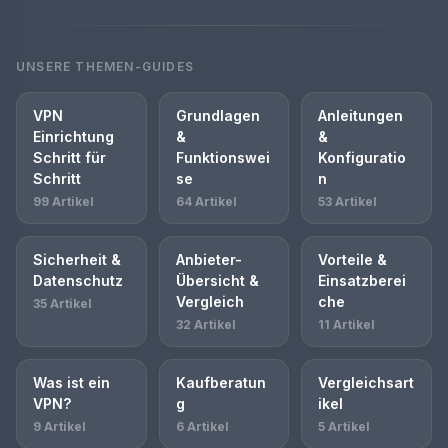
UNSERE THEMEN-GUIDES
VPN
Grundlagen
Anleitungen
Einrichtung
&
&
Schritt für
Funktionswei
Konfiguratio
Schritt
se
n
99 Artikel
64 Artikel
53 Artikel
Sicherheit &
Anbieter-
Vorteile &
Datenschutz
Übersicht &
Einsatzberei
Vergleich
che
35 Artikel
32 Artikel
11 Artikel
Was ist ein
Kaufberatun
Vergleichsart
VPN?
g
ikel
9 Artikel
6 Artikel
5 Artikel