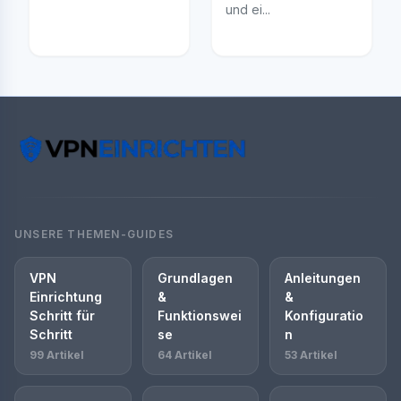
und ei...
UNSERE THEMEN-GUIDES
VPN
Grundlagen
Anleitungen
Einrichtung
&
&
Schritt für
Funktionswei
Konfiguratio
Schritt
se
n
99 Artikel
64 Artikel
53 Artikel