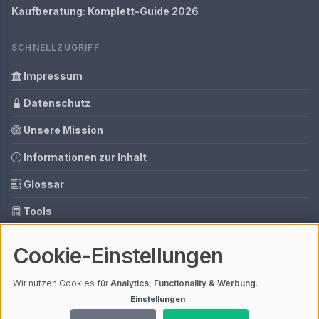
Kaufberatung: Komplett-Guide 2026
SCHNELLZUGRIFF
Impressum
Datenschutz
Unsere Mission
Informationen zur Inhalt
Glossar
Tools
Ihre Datenschutzeinstellungen
Cookie-Einstellungen
Media Daten
Wir nutzen Cookies für
Analytics, Functionality & Werbung
.
Einstellungen